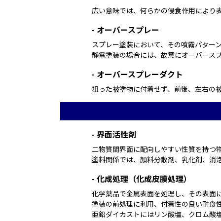
広い意味では、何らかの侵食作用により
-
オーバースプレー
スプレー塗装において、その噴霧パターン
静電塗装の場合には、故意にオーバース
-
オーバースプレーダクト
狙った被塗物に付着せず、前後、左右の
-
界面活性剤
二物質間界面に配向しやすい性質を持つ物
塗料関係では、顔料分散剤、乳化剤、消
-
化成処理（化成皮膜処理）
化学薬品で金属表面を処理し、その表面に
塗装の前処理に利用、付着性の良い耐食性
亜鉛ダイカストにはリン酸塩、クロム酸