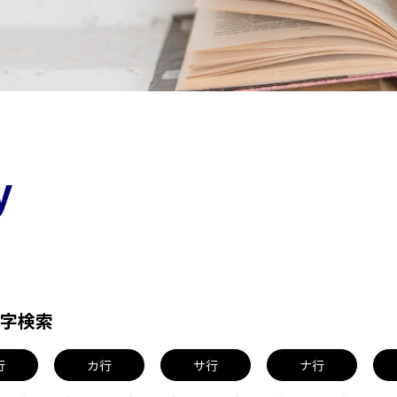
y
字検索
行
カ行
サ行
ナ行