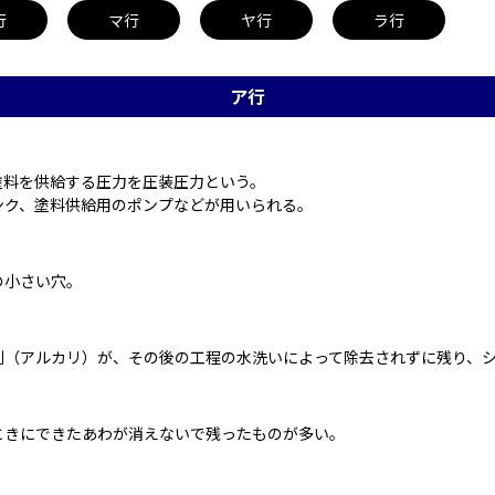
行
マ行
ヤ行
ラ行
ア行
料を供給する圧力を圧装圧力という。

ンク、塗料供給用のポンプなどが用いられる。
の小さい穴。
剤（アルカリ）が、その後の工程の水洗いによって除去されずに残り、
ときにできたあわが消えないで残ったものが多い。