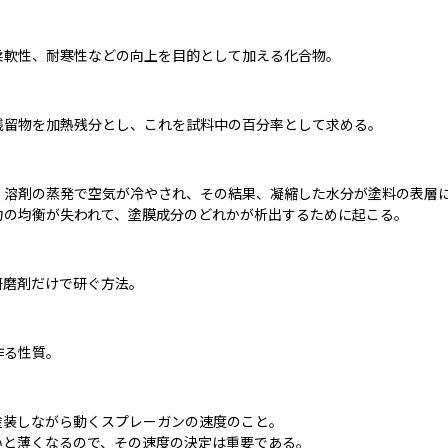
柔軟性、耐寒性などの向上を目的として加える化合物。
残留物を加熱残分とし、これを試料中の百分率として求める。
溶剤の蒸発で空気が冷やされ、その結果、凝縮した水分が塗料の表層に
力の均衡が失われて、塗膜成分のどれかが析出するために起こる。
研磨剤だけで研ぐ方法。
作る性質。
装しながら動くスプレーガンの速度のこと。

いと薄くなるので、その速度の決定は重要である。