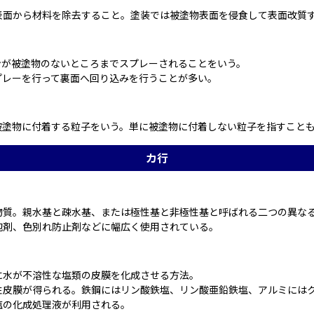
表面から材料を除去すること。塗装では被塗物表面を侵食して表面改質
が被塗物のないところまでスプレーされることをいう。

プレーを行って裏面へ回り込みを行うことが多い。
被塗物に付着する粒子をいう。単に被塗物に付着しない粒子を指すこと
カ行
質。親水基と疎水基、または極性基と非極性基と呼ばれる二つの異なる
泡剤、色別れ防止剤などに幅広く使用されている。
水が不溶性な塩類の皮膜を化成させる方法。

皮膜が得られる。鉄鋼にはリン酸鉄塩、リン酸亜鉛鉄塩、アルミにはク
塩の化成処理液が利用される。