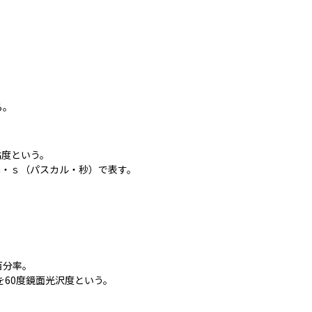


る。
度という。

a・ｓ（パスカル・秒）で表す。
分率。

60度鏡面光沢度という。
