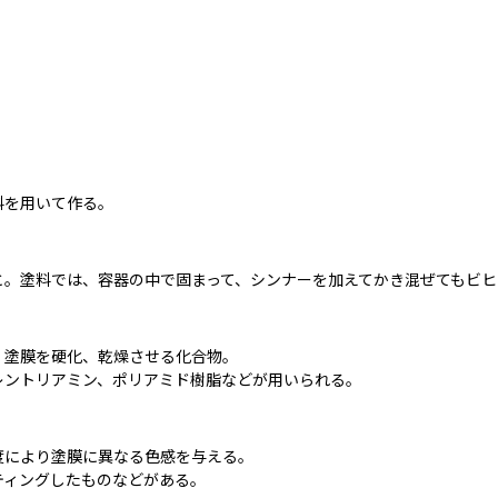
。
料を用いて作る。
と。塗料では、容器の中で固まって、シンナーを加えてかき混ぜてもビ
塗膜を硬化、乾燥させる化合物。

レントリアミン、ポリアミド樹脂などが用いられる。
により塗膜に異なる色感を与える。

ティングしたものなどがある。