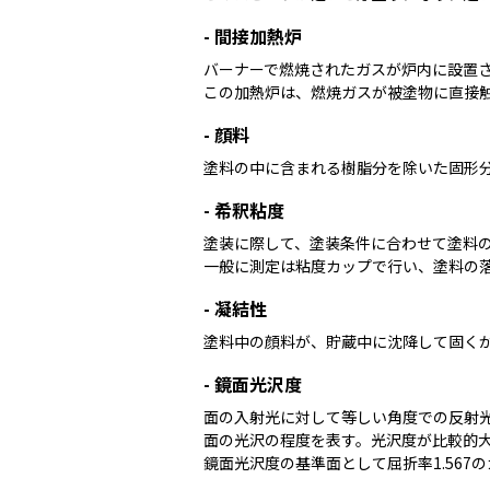
-
間接加熱炉
バーナーで燃焼されたガスが炉内に設置さ
この加熱炉は、燃焼ガスが被塗物に直接
-
顔料
塗料の中に含まれる樹脂分を除いた固形
-
希釈粘度
塗装に際して、塗装条件に合わせて塗料の
一般に測定は粘度カップで行い、塗料の落
-
凝結性
塗料中の顔料が、貯蔵中に沈降して固く
-
鏡面光沢度
面の入射光に対して等しい角度での反射光
面の光沢の程度を表す。光沢度が比較的大
鏡面光沢度の基準面として屈折率1.567