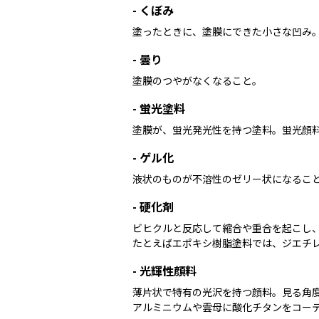
-
くぼみ
塗ったときに、塗膜にできた小さな凹み
-
曇り
塗膜のつやがなくなること。
-
蛍光塗料
塗膜が、蛍光発光性を持つ塗料。蛍光顔
-
ゲル化
液状のものが不溶性のゼリー状になるこ
-
硬化剤
ビヒクルと反応して縮合や重合を起こし、
たとえばエポキシ樹脂塗料では、ジエチ
-
光輝性顔料
薄片状で特有の光沢を持つ顔料。見る角度
アルミニウムや雲母に酸化チタンをコー