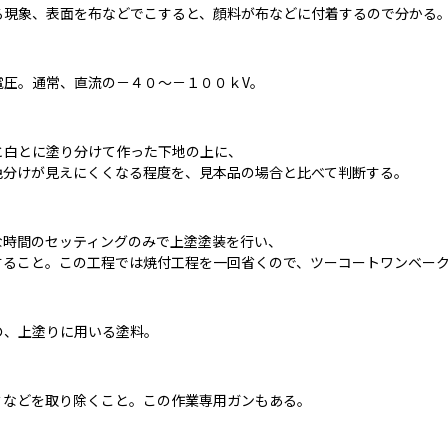
る現象、表面を布などでこすると、顔料が布などに付着するので分かる
電圧。通常、直流の－４０～－１００ｋV。
白とに塗り分けて作った下地の上に、

色分けが見えにくくなる程度を、見本品の場合と比べて判断する。
時間のセッティングのみで上塗塗装を行い、

すること。この工程では焼付工程を一回省くので、ツーコートワンベー
の、上塗りに用いる塗料。
ミなどを取り除くこと。この作業専用ガンもある。