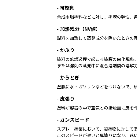
-
可塑剤
合成樹脂塗料などに対し、塗膜の弾性、
-
加熱残分（NV値）
試料を加熱して蒸発成分を除いたときの
-
かぶり
塗料の乾燥過程で起こる塗膜の白化現象。
または溶剤の蒸発中に混合溶剤間の溶解
-
からとぎ
塗膜に水・ガソリンなどをつけないで、
-
皮張り
塗料が容器の中で空気との接触面に皮を
-
ガンスピード
スプレー塗装において、被塗物に対して塗
このスピードが遅いと厚塗りになり、速