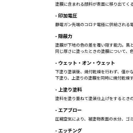
塗膜に含まれる顔料が表面に移り出てく
-
印加電圧
静電ガン先端のコロナ電極に供給される
-
隠蔽力
塗膜が下地の色の差を覆い隠す能力。黒と
同じ厚さに塗ったときの塗膜について、
-
ウェット・オン・ウェット
下塗り塗装後、焼付乾燥を行わず、僅かな
下塗り、上塗りの塗膜を同時に焼付乾燥
-
上塗り塗料
塗料を塗り重ねて塗装仕上げをするとき
-
エアブロー
圧縮空気により、被塗物表面の水分、ゴ
-
エッチング