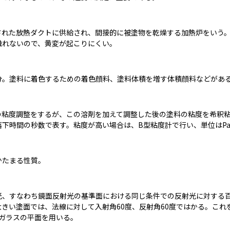
れた放熱ダクトに供給され、間接的に被塗物を乾燥する加熱炉をいう。
触れないので、黄変が起こりにくい。
分。塗料に着色するための着色顔料、塗料体積を増す体積顔料などがあ
粘度調整をするが、この溶剤を加えて調整した後の塗料の粘度を希釈粘
下時間の秒数で表す。粘度が高い場合は、B型粘度計で行い、単位はP
かたまる性質。
、すなわち鏡面反射光の基準面における同じ条件での反射光に対する百
きい塗面では、法線に対して入射角60度、反射角60度ではかる。これを
のガラスの平面を用いる。